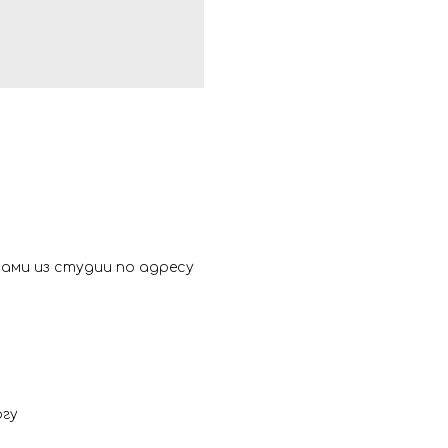
ами из студии по адресу
ргу