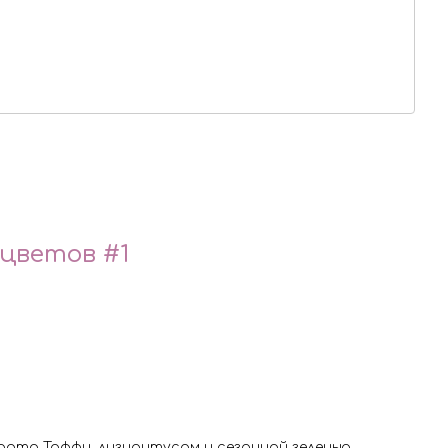
цветов #1
орта Тоффи, лизиантусом и сезонной зеленью.