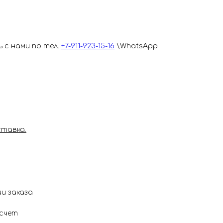
ь с нами по тел.
+7-911-923-15-16
\WhatsApp
ставка.
и заказа
счет