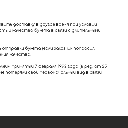
твить доставку в другое время при условии
ть и качество букета в связи с длительными
 отправки букета (если заказчик попросил
ения качества.
ей», принятый 7 февраля 1992 года (в ред. от 25
не потеряли свой первоначальный вид в связи