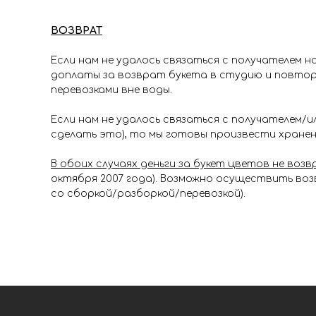
ВОЗВРАТ
Если нам не удалось связаться с получателем 
доплаты за возврат букета в студию и повторн
перевозками вне воды.
Если нам не удалось связаться с получателем/и
сделать это), то мы готовы произвести хранени
В обоих случаях деньги за букет цветов не во
октября 2007 года). Возможно осуществить возв
со сборкой/разборкой/перевозкой).