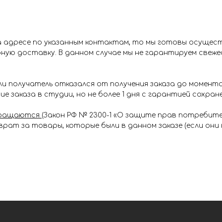
на адресе по указанным контактам, то мы готовы осущес
ую доставку. В данном случае мы не гарантируем свежес
ли получатель отказался от получения заказа до момента
е заказа в студии, но не более 1 дня с гарантией сохран
звращаются
(Закон РФ № 2300-1 «О защите прав потребител
рат за товары, которые были в данном заказе (если они 