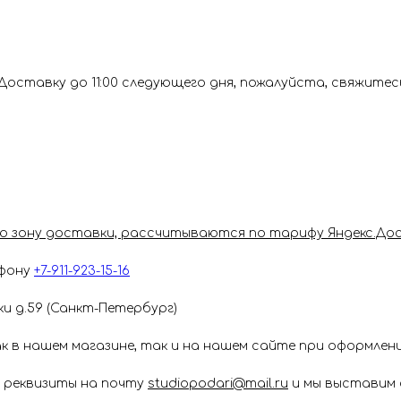
 Доставку до 11:00 следующего дня, пожалуйста, свяжитес
ную зону доставки, рассчитываются по тарифу Яндекс.До
ефону
+7-911-923-15-16
и д.59 (Санкт-Петербург)
к в нашем магазине, так и на нашем сайте при оформлени
 реквизиты на почту
studiopodari@mail.ru
и мы выставим 