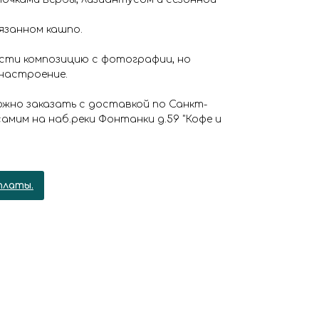
язанном кашпо.
сти композицию с фотографии, но
 настроение.
жно заказать с доставкой по Санкт-
амим на наб.реки Фонтанки д.59 "Кофе и
платы.