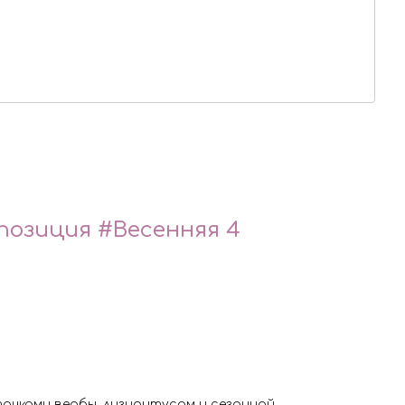
позиция #Весенняя 4
точками вербы, лизиантусом и сезонной