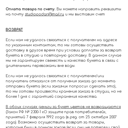
Оплата товара по счету.
Вы можете направить реквизиты
на почту
studiopodari@mail.ru
и мы выставим счет
ВОЗВРАТ
Если нам не удалось связаться с получателем на адресе
по указанным контактам, то мы готовы осуществить
доставку в другое время при условии доплаты за возврат
букета в студию и повторную доставку. В данном случае
мы не гарантируем свежесть и качество букета в связи с
длительными перевозками вне воды.
Если нам не удалось связаться с получателем/или
получатель отказался от получения заказа до момента
отправки букета (если заказчик попросил сделать это),
то мы готовы произвести хранение заказа в студии, но не
более 1 дня с гарантией сохранения качества.
В обоих случаях деньги за букет цветов не возвращаются
(Закон РФ № 2300-1 «О защите прав потребителей»,
принятый 7 февраля 1992 года (в ред. от 25 октября 2007
года). Возможно осуществить возврат за товары,
которые были в данном заказе (если они не потеряли свой