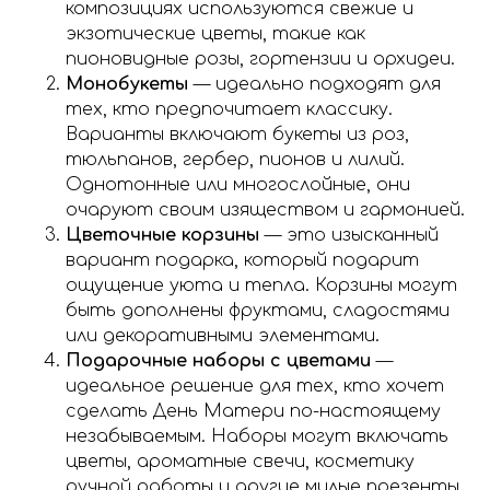
композициях используются свежие и
экзотические цветы, такие как
пионовидные розы, гортензии и орхидеи.
Монобукеты
— идеально подходят для
тех, кто предпочитает классику.
Варианты включают букеты из роз,
тюльпанов, гербер, пионов и лилий.
Однотонные или многослойные, они
очаруют своим изяществом и гармонией.
Цветочные корзины
— это изысканный
вариант подарка, который подарит
ощущение уюта и тепла. Корзины могут
быть дополнены фруктами, сладостями
или декоративными элементами.
Подарочные наборы с цветами
—
идеальное решение для тех, кто хочет
сделать День Матери по-настоящему
незабываемым. Наборы могут включать
цветы, ароматные свечи, косметику
ручной работы и другие милые презенты.